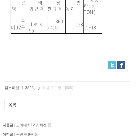
품
바
상
총
하 중(
명
퀴 규 격
판 규 격
높 이
TON )
도
360
∮85 X
123
비 12구
x 410
15~18
95
첨부파일
3596.jpg
다운로드횟수[609]
목록
다음글 |
도비대차12구 회전
이전글 |
운반구 9구